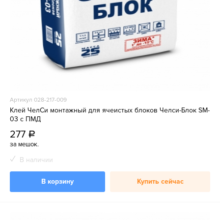
Артикул 028-217-009
Клей ЧелСи монтажный для ячеистых блоков Челси-Блок SM-
03 с ПМД
277
a
за мешок.
В наличии
В корзину
Купить сейчас