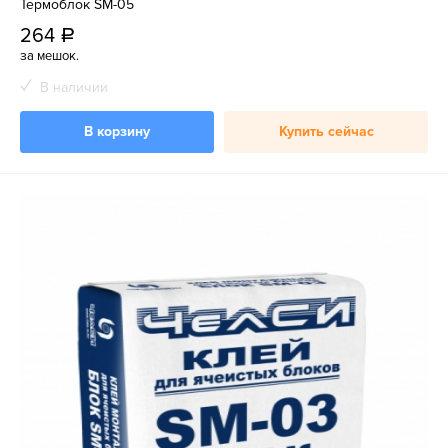
Термоблок SM-05
264
a
за мешок.
В наличии
В корзину
Купить сейчас