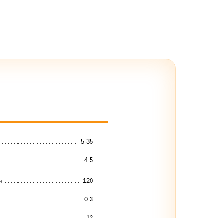
5-35
4.5
н
120
0.3
12