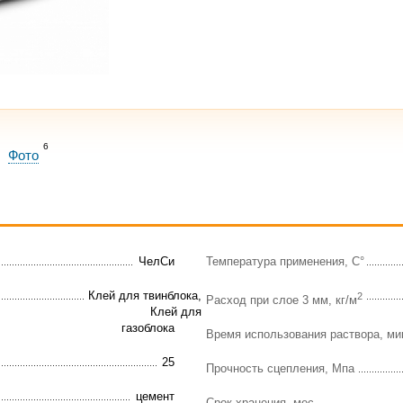
6
Фото
ЧелСи
Температура применения, C°
Клей для твинблока,
2
Расход при слое 3 мм, кг/м
Клей для
газоблока
Время использования раствора, ми
25
Прочность сцепления, Мпа
цемент
Срок хранения, мес.