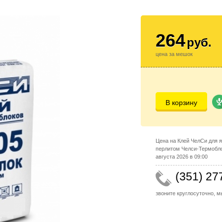
264
руб.
цена за мешок
В корзину
Цена на Клей ЧелСи для 
перлитом Челси-Термобло
августа 2026 в 09:00
(351) 27
звоните круглосуточно, 