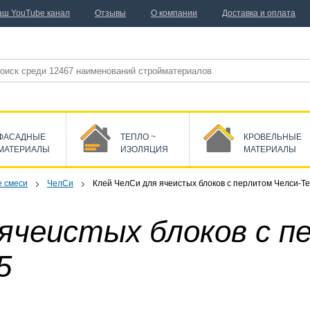
аш YouTube канал
Отзывы
О компании
Доставка и оплата
ФАСАДНЫЕ
ТЕПЛО ~
КРОВЕЛЬНЫЕ
МАТЕРИАЛЫ
ИЗОЛЯЦИЯ
МАТЕРИАЛЫ
 смеси
ЧелСи
Клей ЧелСи для ячеистых блоков с перлитом Челси-Т
 ячеистых блоков с п
5