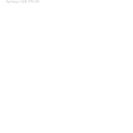
Артикул 028-770-011
Клей монтажный Tytan Для Зеркал 310 мл бежевый
Снят с производства