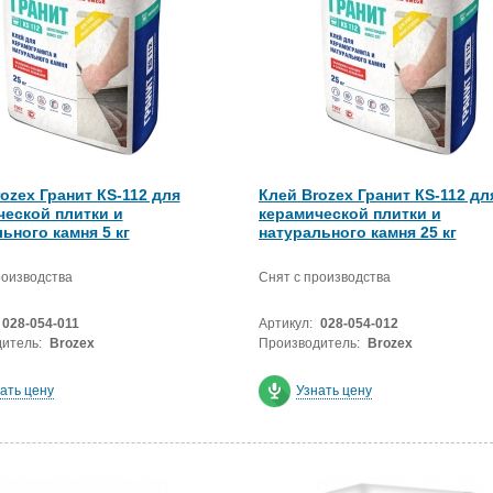
ozex Гранит КS-112 для
Клей Brozex Гранит КS-112 дл
ческой плитки и
керамической плитки и
ьного камня 5 кг
натурального камня 25 кг
роизводства
Снят с производства
028-054-011
Артикул:
028-054-012
итель:
Brozex
Производитель:
Brozex
ать цену
Узнать цену