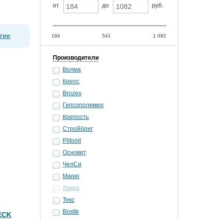
от
до
руб.
гие
184
541
1 082
Производители
Волма
Крепс
Brozex
Гипсополимер
Крепость
Стройбриг
Plitonit
Основит
ЧелСи
Mapei
Лакра
Текс
Bostik
ECK