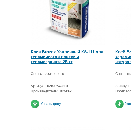
Клей Brozex Усиленный КS-111 для
Клей Br
керамической плитки и
керами
керамогранита 25 кг
натурал
Снят с производства
Снят с п
Артикул:
028-054-010
Артикул:
Производитель:
Brozex
Производ
Узнать цену
Узн