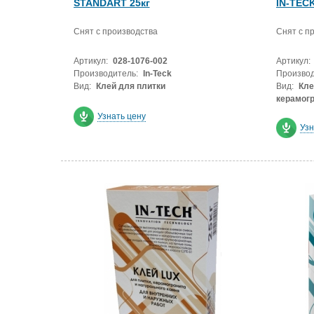
STANDART 25кг
IN-TEC
Снят с производства
Снят с п
Артикул:
028-1076-002
Артикул:
Производитель:
In-Teck
Производ
Вид:
Клей для плитки
Вид:
Кле
керамог
Узнать цену
Узн