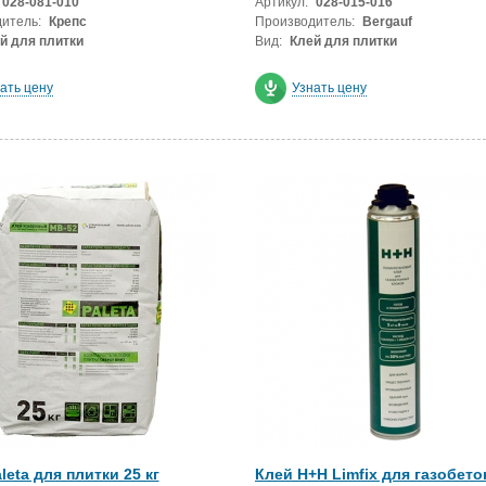
028-081-010
Артикул:
028-015-016
итель:
Крепс
Производитель:
Bergauf
й для плитки
Вид:
Клей для плитки
ать цену
Узнать цену
leta для плитки 25 кг
Клей H+H Limfix для газобето