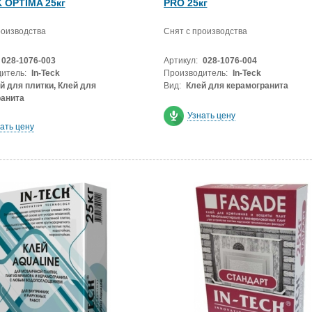
K OPTIMA 25кг
PRO 25кг
роизводства
Снят с производства
028-1076-003
Артикул:
028-1076-004
итель:
In-Teck
Производитель:
In-Teck
й для плитки, Клей для
Вид:
Клей для керамогранита
ранита
Узнать цену
ать цену