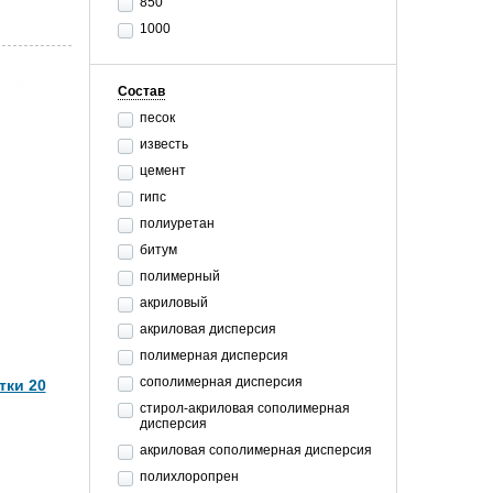
850
1000
Состав
песок
известь
цемент
гипс
полиуретан
битум
полимерный
акриловый
акриловая дисперсия
полимерная дисперсия
сополимерная дисперсия
тки 20
стирол-акриловая сополимерная
дисперсия
акриловая сополимерная дисперсия
полихлоропрен