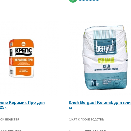
репс Керамик Про для
Клей Bergauf Keramik для пли
25кг
кг
роизводства
Снят с производства