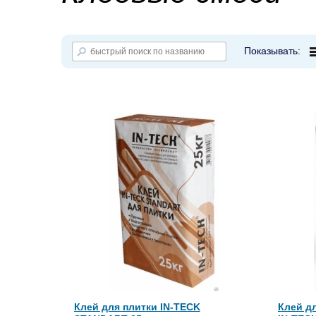
Показывать:
Клей для плитки IN-TECK
Клей дл