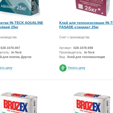
литки IN-TECK AQUALINE
Клей для теплоизоляции IN-
ойкий 25кг
FASADE стандарт 25кг
роизводства
Снят с производства
028-1076-007
Артикул:
028-1076-008
итель:
In-Teck
Производитель:
In-Teck
й для плитки, Другое
Вид:
Клей для теплоизоляции
ать цену
Узнать цену