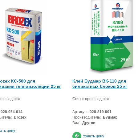
ozex КС-500 для
Клей Будмар ВК-110 для
ивания теплоизоляции 25 кг
силикатных блоков 25 кг
роизводства
Снят с производства
028-054-014
Артикул:
028-819-001
итель:
Brozex
Производитель:
Будмар
Вид:
Другое
ать цену
Узнать цену