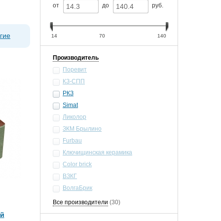
от
до
руб.
гие
14
70
140
Производитель
Поревит
КЗ-СПП
РКЗ
Simat
Ликолор
ЗКМ Брылино
Furbau
Ключищинская керамика
Color brick
ВЗКГ
ВолгаБрик
Все производители
(30)
ий