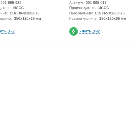
001-005-026
Артикул:
001-005-017
итель:
ИССС
Производитель:
ИССС
ние:
СОЛПу-М200/F75
Обозначение:
СОЛПо-М200/F75
ирпича:
250х120х65 мм
Размер кирпича:
250х120х65 мм
ать цену
Узнать цену