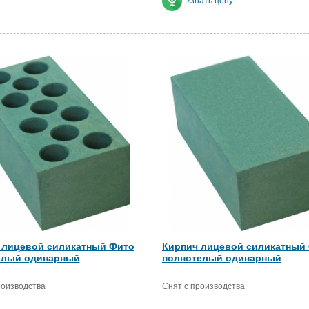
Узнать цену
 лицевой силикатный Фито
Кирпич лицевой силикатный
елый одинарный
полнотелый одинарный
роизводства
Снят с производства