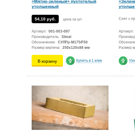
«Мятно-зеленый» пустотелый
«Зелен
утолщенный
утолще
54,10 руб.
Снят с п
цена за шт.
Артикул:
001-003-097
Артикул:
Производитель:
Simat
Производ
Обозначение:
СУЛПу-М175/F50
Обозначе
Размер кирпича:
250х120х88 мм
Размер к
Купить в 1 клик
Узн
В корзину