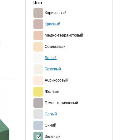
Цвет
Коричневый
Красный
Медно-терракотовый
5
Оранжевый
Белый
Бежевый
Абрикосовый
Желтый
Темно-коричневый
Серый
Синий
Зеленый