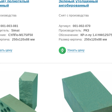
ый» полнотелый
Зеленый утолщенный
нный
ангобированный
роизводства
Снят с производства
001-003-081
Артикул:
001-002-070
итель:
Simat
Производитель:
РКЗ
ние:
СУЛПо-М175/F50
Обозначение:
КР-л-пу 1.4 НФ/125/7
ирпича:
250х120х88 мм
Размер кирпича:
250х120х88 мм
ать цену
Узнать цену