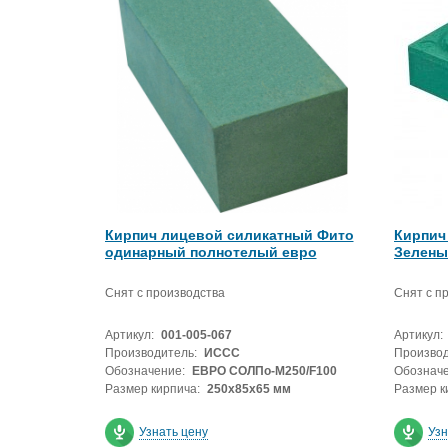
Кирпич лицевой силикатный Фито
Кирпич
одинарный полнотелый евро
Зелены
Снят с производства
Снят с п
Артикул:
001-005-067
Артикул:
Производитель:
ИССС
Производ
Обозначение:
ЕВРО СОЛПо-М250/F100
Обозначе
Размер кирпича:
250х85х65 мм
Размер к
Узнать цену
Узн