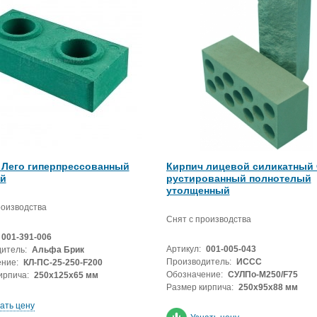
 Лего гиперпрессованный
Кирпич лицевой силикатный
й
рустированный полнотелый
утолщенный
роизводства
Снят с производства
001-391-006
Артикул:
001-005-043
итель:
Альфа Брик
Производитель:
ИССС
ние:
КЛ-ПС-25-250-F200
Обозначение:
СУЛПо-М250/F75
ирпича:
250х125х65 мм
Размер кирпича:
250х95х88 мм
ать цену