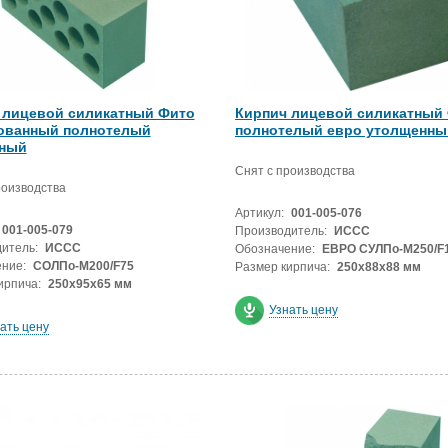
 лицевой силикатный Фито
Кирпич лицевой силикатный
ованный полнотелый
полнотелый евро утолщенны
ный
Снят с производства
роизводства
Артикул:
001-005-076
001-005-079
Производитель:
ИССС
итель:
ИССС
Обозначение:
ЕВРО СУЛПо-М250/F
ние:
СОЛПо-М200/F75
Размер кирпича:
250х88х88 мм
ирпича:
250х95х65 мм
Узнать цену
ать цену