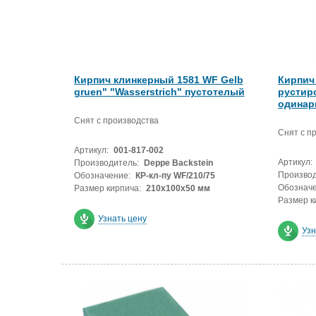
Кирпич клинкерный 1581 WF Gelb
Кирпич
gruen" "Wasserstrich" пустотелый
рустир
одинар
Снят с производства
Снят с п
Артикул:
001-817-002
Артикул:
Производитель:
Deppe Backstein
Производ
Обозначение:
КР-кл-пу WF/210/75
Обозначе
Размер кирпича:
210х100х50 мм
Размер к
Узнать цену
Узн