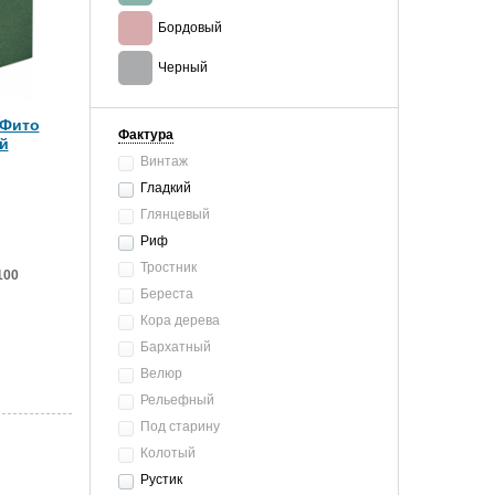
Бордовый
Черный
 Фито
Фактура
й
Винтаж
Гладкий
Глянцевый
Риф
Тростник
100
Береста
Кора дерева
Бархатный
Велюр
Рельефный
Под старину
Колотый
Рустик