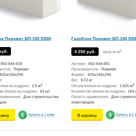
ок Поревит БП-150 D500
Газоблок Поревит БП-100 D5
руб.
3
4 250 руб.
цена за м
002-044-019
Артикул:
002-044-001
итель:
Поревит
Производитель:
Поревит
625x150x250
Формат:
625x100x250
г
Вес:
9.72 кг
3
3
оков на поддоне:
1.5 м
Объем блоков на поддоне:
1.625 м
во блоков на поддоне:
64 шт
Количество блоков на поддоне:
104 
применения:
Для строительства
Область применения:
Для строител
одок
перегородок
Купить в 1 клик
Купить в 1 
рзину
В корзину