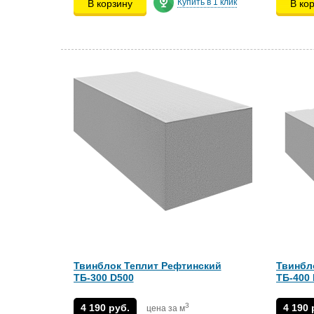
Купить в 1 клик
В корзину
В ко
Твинблок Теплит Рефтинский
Твинбл
ТБ-300 D500
ТБ-400
3
4 190 руб.
4 190 
цена за м