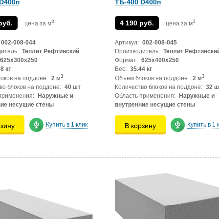
 D400п
ТБ-400 D400п
3
3
руб.
4 190 руб.
цена за м
цена за м
002-008-044
Артикул:
002-008-045
итель:
Теплит Рефтинский
Производитель:
Теплит Рефтински
625х300х250
Формат:
625х400х250
8 кг
Вес:
35.44 кг
3
3
оков на поддоне:
2 м
Объем блоков на поддоне:
2 м
во блоков на поддоне:
40 шт
Количество блоков на поддоне:
32 ш
применения:
Наружные и
Область применения:
Наружные и
ние несущие стены
внутренние несущие стены
Купить в 1 клик
Купить в 1 
рзину
В корзину