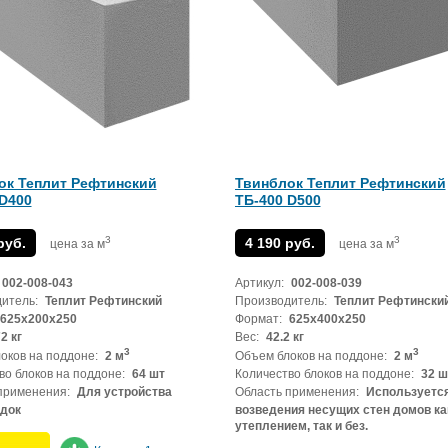
ок Теплит Рефтинский
Твинблок Теплит Рефтинский
 D400
ТБ-400 D500
3
3
руб.
4 190 руб.
цена за м
цена за м
002-008-043
Артикул:
002-008-039
итель:
Теплит Рефтинский
Производитель:
Теплит Рефтински
625х200х250
Формат:
625х400х250
2 кг
Вес:
42.2 кг
3
3
оков на поддоне:
2 м
Объем блоков на поддоне:
2 м
во блоков на поддоне:
64 шт
Количество блоков на поддоне:
32 ш
применения:
Для устройства
Область применения:
Используется
одок
возведения несущих стен домов ка
утеплением, так и без.