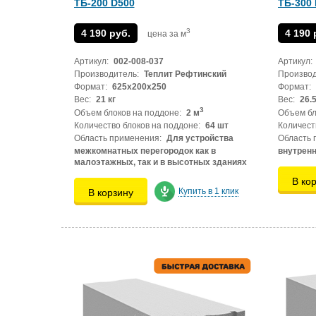
ТБ-200 D500
ТБ-300
3
4 190 руб.
4 190 
цена за м
Артикул:
002-008-037
Артикул:
Производитель:
Теплит Рефтинский
Производ
Формат:
625х200х250
Формат:
Вес:
21 кг
Вес:
26.5
3
Объем блоков на поддоне:
2 м
Объем бл
Количество блоков на поддоне:
64 шт
Количест
Область применения:
Для устройства
Область 
межкомнатных перегородок как в
внутрен
малоэтажных, так и в высотных зданиях
В ко
Купить в 1 клик
В корзину