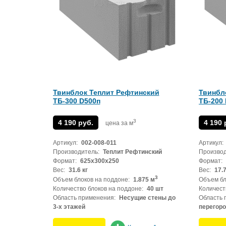
Твинблок Теплит Рефтинский
Твинбл
ТБ-300 D500п
ТБ-200
3
4 190 руб.
4 190 
цена за м
Артикул:
002-008-011
Артикул:
Производитель:
Теплит Рефтинский
Производ
Формат:
625x300x250
Формат:
Вес:
31.6 кг
Вес:
17.7
3
Объем блоков на поддоне:
1.875 м
Объем бл
Количество блоков на поддоне:
40 шт
Количест
Область применения:
Несущие стены до
Область 
3-х этажей
перегор