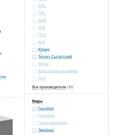
АРБ
ПЛС
ШЛБ
ТПБ
й
ПСК
ВНТ
Юнкер
т
Теплит Сысертский
Кетра
Копыловская керамика
клик
ЛСР
Все производители
(39)
Виды
Газоблок
Пеноблок
Полистиролблок
Твинблок