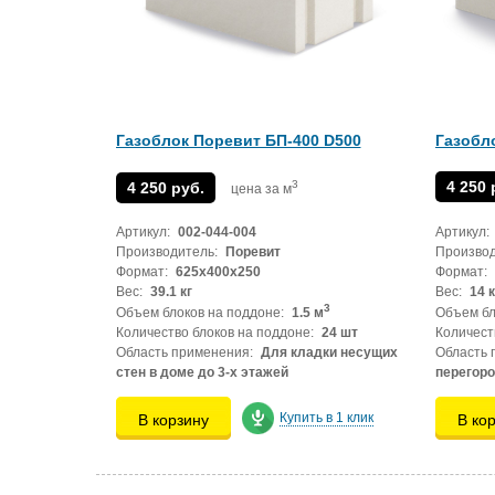
Газоблок Поревит БП-400 D500
Газобл
3
4 250 
4 250 руб.
цена за м
Артикул:
002-044-004
Артикул:
Производитель:
Поревит
Производ
Формат:
625x400x250
Формат:
Вес:
39.1 кг
Вес:
14 к
3
Объем блоков на поддоне:
1.5 м
Объем бл
Количество блоков на поддоне:
24 шт
Количест
Область применения:
Для кладки несущих
Область 
стен в доме до 3-х этажей
перегор
Купить в 1 клик
В корзину
В ко