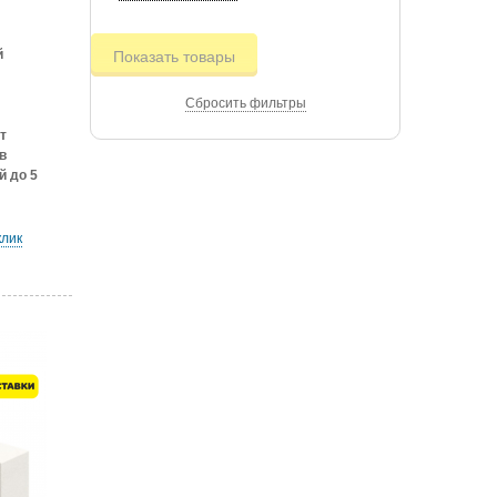
й
Показать товары
Сбросить фильтры
т
в
й до 5
клик