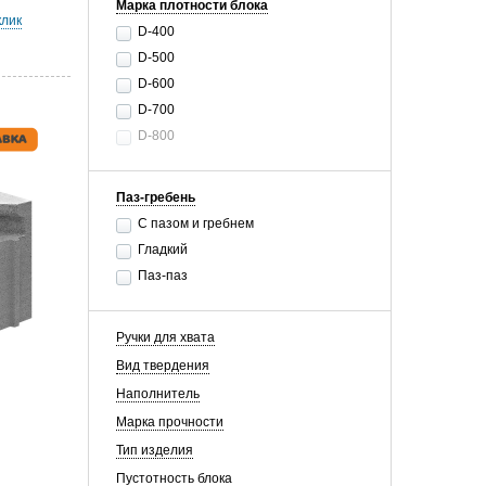
Марка плотности блока
клик
D-400
D-500
D-600
D-700
D-800
Паз-гребень
С пазом и гребнем
Гладкий
Паз-паз
Ручки для хвата
Вид твердения
Наполнитель
Марка прочности
Тип изделия
Пустотность блока