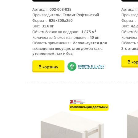
Артикул:
002-008-038
Артикул:
Производитель:
Теплит Рефтинский
Производ
Формат:
625х300х250
Формат:
Вес:
31.6 кг
Вес:
42.2
3
Объем блоков на поддоне:
1.875 м
Объем бл
Количество блоков на поддоне:
40 шт
Количест
Область применения:
Используется для
Область 
возведения несущих стен домов как с
3-х этаж
утеплением, так и без.
В ко
Купить в 1 клик
В корзину