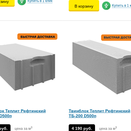
Купить в 1 клик
рзину
Купить в 1 
В корзину
ок Теплит Рефтинский
Твинблок Теплит Рефтинский
 D500п
ТБ-200 D500п
3
3
руб.
4 190 руб.
цена за м
цена за м