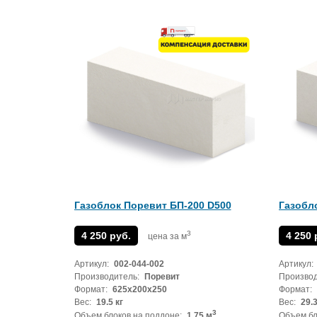
Газоблок Поревит БП-200 D500
Газобл
3
4 250 руб.
4 250 
цена за м
Артикул:
002-044-002
Артикул:
Производитель:
Поревит
Производ
Формат:
625x200x250
Формат:
Вес:
19.5 кг
Вес:
29.3
3
Объем блоков на поддоне:
1.75 м
Объем бл