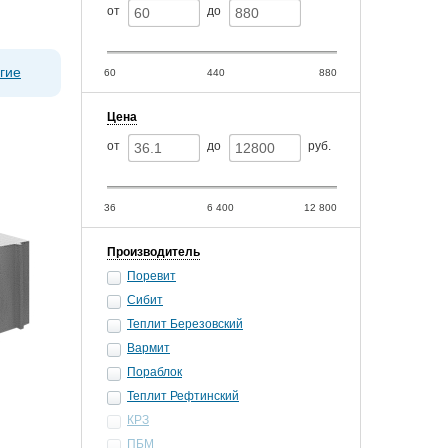
от
до
гие
60
440
880
Цена
от
до
руб.
36
6 400
12 800
Производитель
Поревит
Сибит
Теплит Березовский
Вармит
Пораблок
Теплит Рефтинский
КРЗ
ПБМ