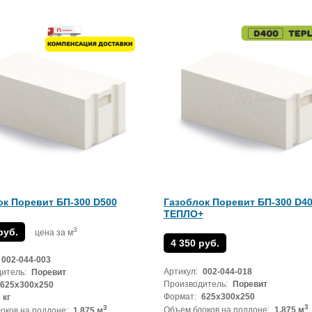
ок Поревит БП-300 D500
Газоблок Поревит БП-300 D4
ТЕПЛО+
3
руб.
цена за м
4 350 руб.
002-044-003
Артикул:
002-044-018
итель:
Поревит
Производитель:
Поревит
625x300x250
Формат:
625x300x250
 кг
3
3
Объем блоков на поддоне:
1.875 м
оков на поддоне:
1.875 м