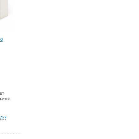
00
шт
ьства
клик