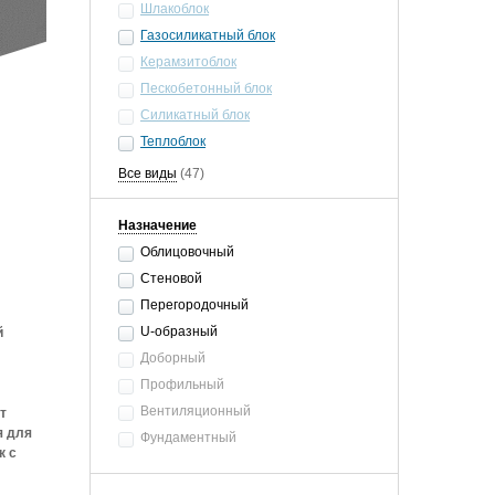
Шлакоблок
Газосиликатный блок
Керамзитоблок
Пескобетонный блок
Силикатный блок
Теплоблок
Все виды
(47)
Назначение
Облицовочный
Стеновой
Перегородочный
U-образный
й
Доборный
Профильный
Вентиляционный
т
 для
Фундаментный
к с