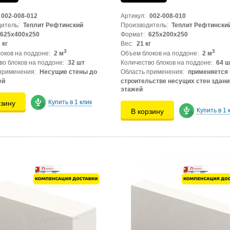
002-008-012
Артикул:
002-008-010
итель:
Теплит Рефтинский
Производитель:
Теплит Рефтински
625x400x250
Формат:
625x200x250
 кг
Вес:
21 кг
3
3
оков на поддоне:
2 м
Объем блоков на поддоне:
2 м
во блоков на поддоне:
32 шт
Количество блоков на поддоне:
64 ш
применения:
Несущие стены до
Область применения:
применяется 
ей
строительстве несущих стен здани
этажей
Купить в 1 клик
рзину
Купить в 1 
В корзину