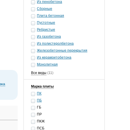
Из пенобетона
Сборные
Плита бетонная
Пустотные
Ребристые
Из газобетона
Из полистеролбетона
Железобетонные перекрытия
Из керамзитобетона
Монолитная
Все виды
(11)
зка
Марка плиты
ПК
ПБ
ГБ
ПР
ПКЖ
ПСБ