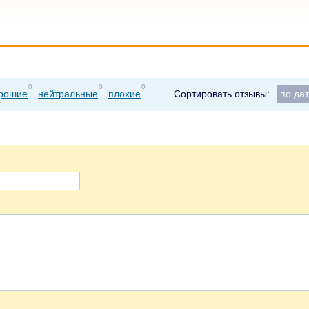
0
0
0
рошие
нейтральные
плохие
Сортировать отзывы:
по да