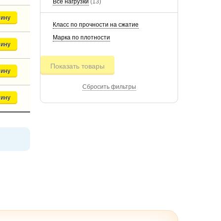
Все нагрузки
(13)
зину
Класс по прочности на сжатие
Марка по плотности
зину
Показать товары
зину
Сбросить фильтры
зину