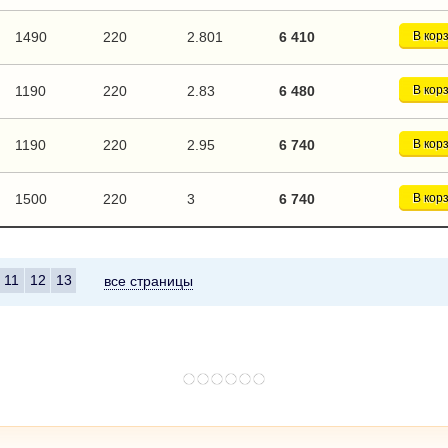
1490
220
2.801
6 410
В кор
1190
220
2.83
6 480
В кор
1190
220
2.95
6 740
В кор
1500
220
3
6 740
В кор
11
12
13
все страницы