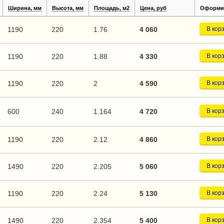
Ширина, мм
Высота, мм
Площадь, м2
Цена, руб
Оформит
1190
220
1.76
4 060
В кор
1190
220
1.88
4 330
В кор
1190
220
2
4 590
В кор
600
240
1.164
4 720
В кор
1190
220
2.12
4 860
В кор
1490
220
2.205
5 060
В кор
1190
220
2.24
5 130
В кор
1490
220
2.354
5 400
В кор