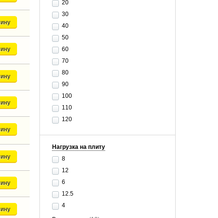
20
30
зину
40
50
зину
60
70
80
зину
90
100
зину
110
120
зину
Нагрузка на плиту
зину
8
12
6
зину
12.5
4
зину