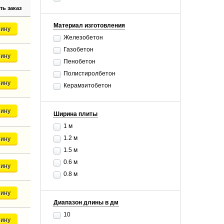
ь заказ
Материал изготовления
зину
Железобетон
Газобетон
зину
Пенобетон
Полистиролбетон
зину
Керамзитобетон
зину
Ширина плиты
1 м
1.2 м
зину
1.5 м
0.6 м
зину
0.8 м
зину
Диапазон длины в дм
10
зину