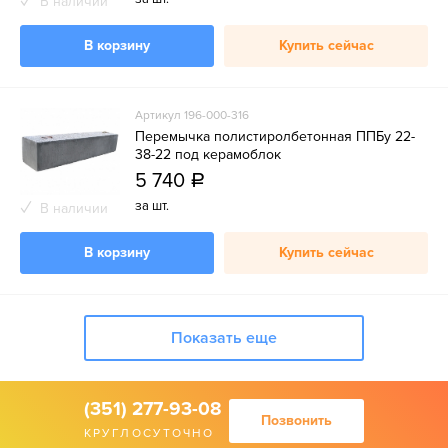
В наличии
В корзину
Купить сейчас
Артикул 196-000-316
Перемычка полистиролбетонная ППБу 22-
38-22 под керамоблок
5 740
a
за шт.
В наличии
В корзину
Купить сейчас
Показать еще
(351) 277-93-08
Позвонить
КРУГЛОСУТОЧНО