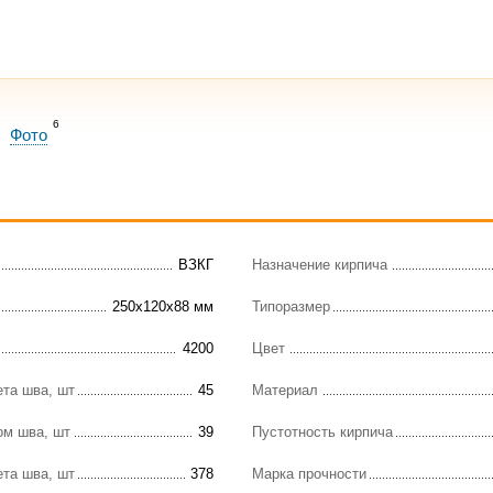
6
Фото
ВЗКГ
Назначение кирпича
250х120х88 мм
Типоразмер
4200
Цвет
ета шва, шт
45
Материал
ом шва, шт
39
Пустотность кирпича
ета шва, шт
378
Марка прочности