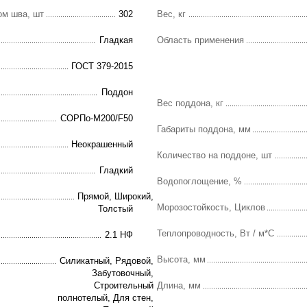
ом шва, шт
302
Вес, кг
Гладкая
Область применения
ГОСТ 379-2015
Поддон
Вес поддона, кг
СОРПо-М200/F50
Габариты поддона, мм
Неокрашенный
Количество на поддоне, шт
Гладкий
Водопоглощение, %
Прямой, Широкий,
Морозостойкость, Циклов
Толстый
Теплопроводность, Вт / м*С
2.1 НФ
Высота, мм
Силикатный, Рядовой,
Забутовочный,
Строительный
Длина, мм
полнотелый, Для стен,