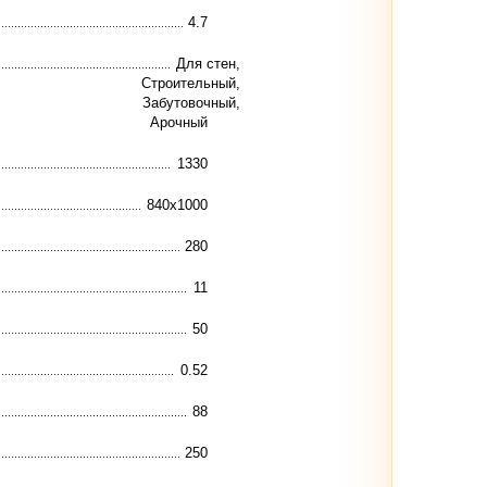
4.7
Для стен,
Строительный,
Забутовочный,
Арочный
1330
840х1000
280
11
50
0.52
88
250