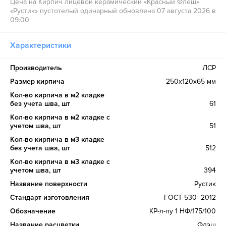
Цена на Кирпич лицевой керамический «Красный Флеш»
«Рустик» пустотелый одинарный обновлена 07 августа 2026 в
09:00
Характеристики
Производитель
ЛСР
Размер кирпича
250х120х65 мм
Кол-во кирпича в м2 кладке
без учета шва, шт
61
Кол-во кирпича в м2 кладке с
учетом шва, шт
51
Кол-во кирпича в м3 кладке
без учета шва, шт
512
Кол-во кирпича в м3 кладке с
учетом шва, шт
394
Название поверхности
Рустик
Стандарт изготовления
ГОСТ 530–2012
Обозначение
КР-л-пу 1 НФ/175/100
Название расцветки
Флэш