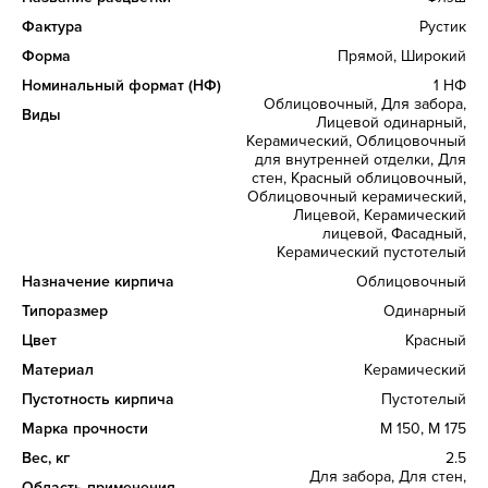
Фактура
Рустик
Форма
Прямой, Широкий
Номинальный формат (НФ)
1 НФ
Облицовочный, Для забора,
Виды
Лицевой одинарный,
Керамический, Облицовочный
для внутренней отделки, Для
стен, Красный облицовочный,
Облицовочный керамический,
Лицевой, Керамический
лицевой, Фасадный,
Керамический пустотелый
Назначение кирпича
Облицовочный
Типоразмер
Одинарный
Цвет
Красный
Материал
Керамический
Пустотность кирпича
Пустотелый
Марка прочности
М 150, М 175
Вес, кг
2.5
Для забора, Для стен,
Область применения